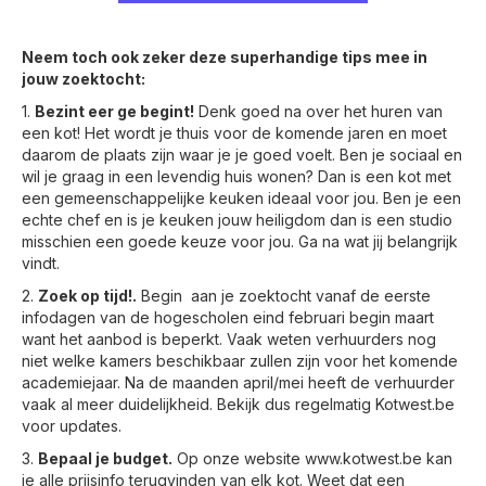
Neem toch ook zeker deze superhandige tips mee in
jouw zoektocht:
1.
Bezint eer ge begint!
Denk goed na over het huren van
een kot! Het wordt je thuis voor de komende jaren en moet
daarom de plaats zijn waar je je goed voelt. Ben je sociaal en
wil je graag in een levendig huis wonen? Dan is een kot met
een gemeenschappelijke keuken ideaal voor jou. Ben je een
echte chef en is je keuken jouw heiligdom dan is een studio
misschien een goede keuze voor jou. Ga na wat jij belangrijk
vindt.
2.
Zoek op tijd!.
Begin aan je zoektocht vanaf de eerste
infodagen van de hogescholen eind februari begin maart
want het aanbod is beperkt. Vaak weten verhuurders nog
niet welke kamers beschikbaar zullen zijn voor het komende
academiejaar. Na de maanden april/mei heeft de verhuurder
vaak al meer duidelijkheid. Bekijk dus regelmatig Kotwest.be
voor updates.
3.
Bepaal je budget.
Op onze website www.kotwest.be kan
je alle prijsinfo terugvinden van elk kot. Weet dat een