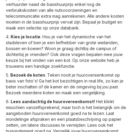
verhuurder naast de basishuurprijs enkel nog de
verbruikskosten van alle nutsvoorzieningen en
telecommunicatie extra mag aanrekenen. Alle andere kosten
moeten in de basishuurprijs vervat zijn. Bepaal je budget en
maak een selectie op onze databank.
4.
Kies je locatie
. Hou je van het dynamische van het
stadsleven of ben je een liefhebber van grote weilanden,
bossen en koeien? Woon je graag dichtbij de campus of
dichterbij je vrienden? Ook deze vragen bepalen mee jouw
keuze bij het vinden van een kot. Op onze website heb je
trouwens een handige zoekfunctie.
5.
Bezoek de koten
. Teken nooit je huurovereenkomst op
basis van foto's! Ga het kot bezichtigen in real life, zo kan je
beter inschatten of de kamer en de omgeving bij jou past.
Bezoek meerdere koten en maak een vergelijking.
6.
Lees aandachtig de huurovereenkomst!
Het klinkt
misschien vanzelfsprekend, maar toch is het belangrijk om de
aangeboden huurovereenkomst goed na te lezen. Laat
mondelinge afspraken en een plaatsbeschrijving op papier
zetten, om latere discussies te vermijden. Lees ook het
huisreglement goed na. Vergelijk jouw huurovereenkomst