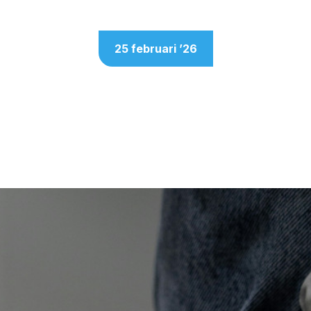
25
februari
’
26